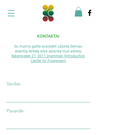
KONTAKTAI
Su mumis galite susisiekti užpildę žemiau
esančią lentelę arba aplankę mus adresu
Ilebergveien 21, 3011 Drammen (Introduction
Center for Foreigners)
Vardas
Pavardė