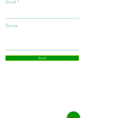
Email
Žinutė
Siūsti